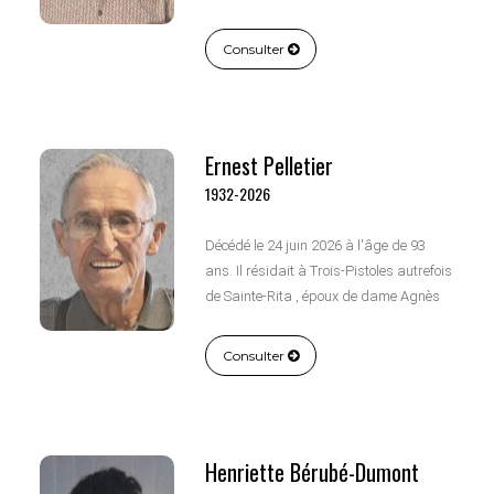
de feu Monsieur Alexis Dumas et de feu
dame Bernadette Rioux.
Consulter
Ernest Pelletier
1932-2026
Décédé le 24 juin 2026 à l'âge de 93
ans. Il résidait à Trois-Pistoles autrefois
de Sainte-Rita , époux de dame Agnès
Sénéchal, fils de feu Monsieur Victor
Pelletier et de feu dame Alphonsine
Consulter
Dupuis.
Henriette Bérubé-Dumont