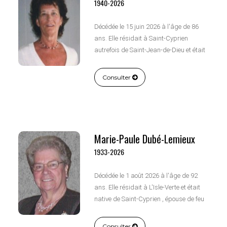
1940-2026
Décédée le 15 juin 2026 à l'âge de 86
ans. Elle résidait à Saint-Cyprien
autrefois de Saint-Jean-de-Dieu et était
native de Trois-Pistoles , épouse de feu
Monsieur Normand Dumont, fille de feu
Consulter
Monsieur Joseph-Philippe Bérubé et de
feu dame Marie-Hélène Riou.
Marie-Paule Dubé-Lemieux
1933-2026
Décédée le 1 août 2026 à l'âge de 92
ans. Elle résidait à L'Isle-Verte et était
native de Saint-Cyprien , épouse de feu
Monsieur Trefflé Lemieux, fille de feu
Monsieur Arthur Dubé et de feu dame
Consulter