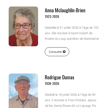
Anna Mclaughlin-Brien
1923-2026
Décédée le 31 juillet 2026 à l'âge de 102
ans. Elle résidait à Saint-Hubert de
Rivière-du-Loup autrefois de Montréal et
était native de Tracadie (N.-B.) , épouse
de feu Monsieur Ovila Brien , fille de feu
Consulter
Monsieur Antoine Mclaughlin et de feu
dame Marguerite Benoit.
Rodrigue Dumas
1936-2026
Décédé le 18 juillet 2026 à l'âge de 90
ans. Il résidait à Trois-Pistoles , époux
de feu dame Éliane dit Lili Lepage, fils