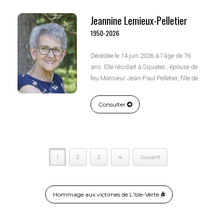
Jeannine Lemieux-Pelletier
1950-2026
Décédée le 14 juin 2026 à l'âge de 76
ans. Elle résidait à Squatec , épouse de
feu Monsieur Jean-Paul Pelletier, fille de
feu Monsieur Elzéar Lemieux et de feu
dame Marie-Rose Morin.
Consulter
1
2
3
4
Suivant
Hommage aux victimes de L'Isle-Verte