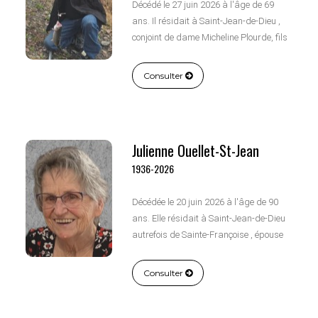
Décédé le 27 juin 2026 à l'âge de 69
ans. Il résidait à Saint-Jean-de-Dieu ,
conjoint de dame Micheline Plourde, fils
de feu Monsieur Antoine Jean et de feu
dame Arthémise D'Amours.
Consulter
Julienne Ouellet-St-Jean
1936-2026
Décédée le 20 juin 2026 à l'âge de 90
ans. Elle résidait à Saint-Jean-de-Dieu
autrefois de Sainte-Françoise , épouse
de feu Monsieur Lucien St-Jean, fille de
feu Monsieur Alphée Ouellet et de feu
Consulter
dame Marie-Blanche Rioux.