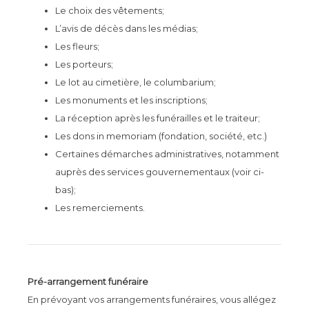
Le choix des vêtements;
L’avis de décès dans les médias;
Les fleurs;
Les porteurs;
Le lot au cimetière, le columbarium;
Les monuments et les inscriptions;
La réception après les funérailles et le traiteur;
Les dons in memoriam (fondation, société, etc.)
Certaines démarches administratives, notamment
auprès des services gouvernementaux (voir ci-
bas);
Les remerciements.
Pré-arrangement funéraire
En prévoyant vos arrangements funéraires, vous allégez