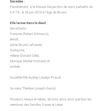
Décédée :
Paisiblement, à la Maison Desjardins de soins palliatifs du
K.R.T.B., le 26 juin 2016 à l'âge de 86 ans.
Elle laisse dans le deuil :
Ses enfants:
Francine (Robert D'Amours),
Benoît,
Sylvie (Bruno Lafrance),
Guillaume,
Hélène (Donald Côté),
Monique (Michel Fitzback) et
Andrée.
Sa petite-fille Audrey (Jocelyn Praud).
Sa sœur Thérèse (Joseph Garon).
Plusieurs neveux et nièces, de bons amis ainsi que tous les
membres des familles Fraser et Lebel.