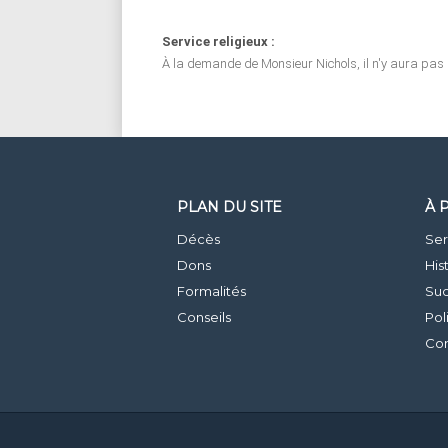
Service religieux :
À la demande de Monsieur Nichols, il n'y aura pas 
PLAN DU SITE
À 
Décès
Ser
Dons
His
Formalités
Suc
Conseils
Pol
Con