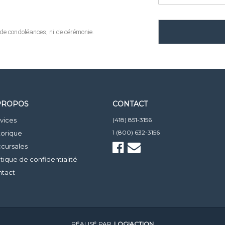
de condoléances, ni de cérémonie.
PROPOS
CONTACT
vices
(418) 851-3156
1 (800) 632-3156
torique
cursales
itique de confidentialité
tact
RÉALISÉ PAR
LOGIACTION