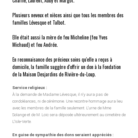
Charlie, Laurent, Abby et Margot.
Plusieurs neveux et nièces ainsi que tous les membres des
familles Lévesque et Talbot.
Elle était aussi la mère de feu Micheline (feu Yves
Michaud) et feu Andrée.
En reconnaisance des précieux soins qu'elle a reçus à
domicile, la famille suggère d'offrir un don à la Fondation
de la Maison Desjardins de Rivière-du-Loup.
Service religieux :
À la demande de Madame Lévesque, il n'y aura pas de
condoléances, ni de cérémonie. Une recontre-hommage aura lieu
avec les membres de la famille seulement. L'urne de Mme
Solange et de M. Loïc sera déposée ultérieurement au cimetière de
L'Isle-Verte.
En guise de sympathie des dons seraient appréciés :