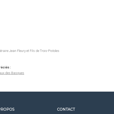
raire Jean Fleury et Fils de Trois-Pistoles
éciés :
iaux des Basques
PROPOS
CONTACT