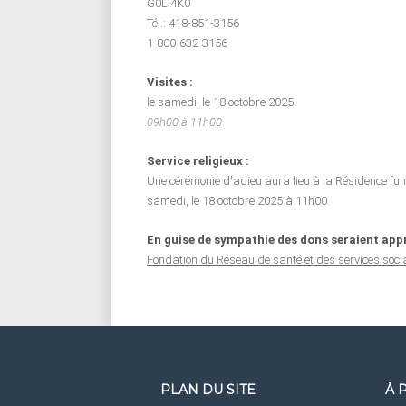
G0L 4K0
Tél.: 418-851-3156
1-800-632-3156
Visites :
le samedi, le 18 octobre 2025
09h00 à 11h00
Service religieux :
Une cérémonie d'adieu aura lieu à la Résidence funé
samedi, le 18 octobre 2025 à 11h00.
En guise de sympathie des dons seraient appr
Fondation du Réseau de santé et des services soc
PLAN DU SITE
À 