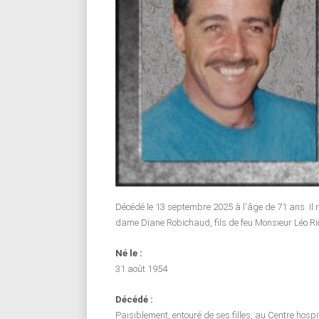
Décédé le 13 septembre 2025 à l'âge de 71 ans. Il ré
dame Diane Robichaud, fils de feu Monsieur Léo R
Né le :
31 août 1954
Décédé :
Paisiblement, entouré de ses filles, au Centre hospi