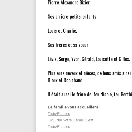
Pierre-Alexandre Bizier.
Ses arrière-petits-enfants:
Louis et Charlie.
Ses frères et sa soeur:
Lévis, Serge, Yvon, Gérald, Louisette et Gilles.
Plusieurs neveux et nièces, de bons amis ains
Rioux et Robichaud.
Il était aussi le frère de: feu Nicole, feu Berth
La famille vous accueillera :
Trois-Pistoles
195 , rue Notre-Dame Ouest
Trois-Pistoles